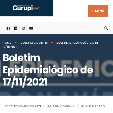
Buscar
Skip
por:
to
MENU
content
HOME
BOLETIM COVID-19
BOLETIM EPIDEMIOLÓGICO DE
17/11/2021
Boletim
Epidemiológico de
17/11/2021
17 DE NOVEMBRO DE 2021
|
BOLETIM COVID-19
|
LEILANE MACEDO