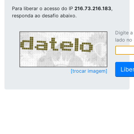
Para liberar o acesso
do IP
216.73.216.183
,
responda ao desafio abaixo.
Digite 
lado no
[trocar imagem]