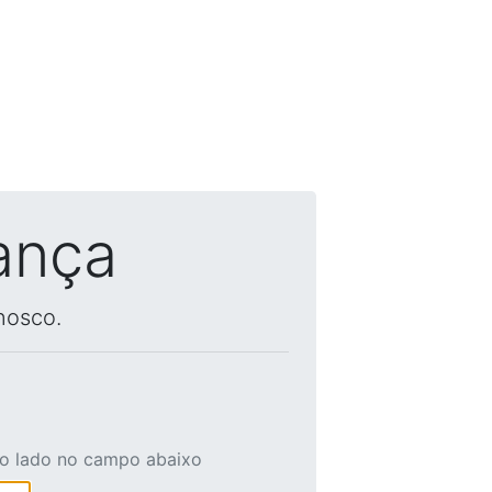
ança
nosco.
ao lado no campo abaixo