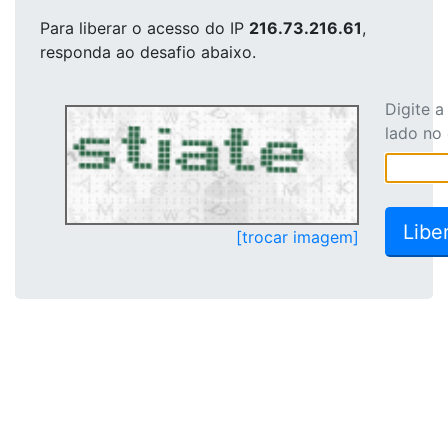
Para liberar o acesso
do IP
216.73.216.61
,
responda ao desafio abaixo.
Digite 
lado no
[trocar imagem]