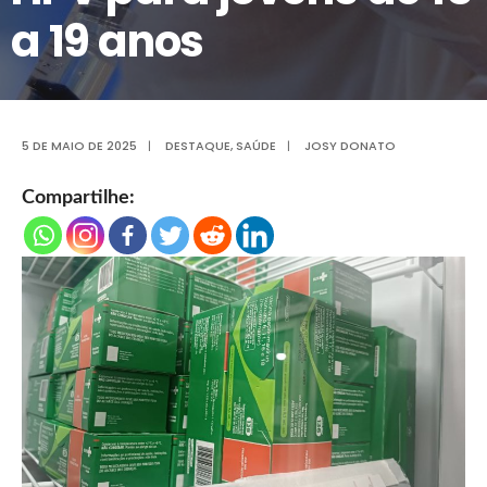
a 19 anos
5 DE MAIO DE 2025
|
DESTAQUE
,
SAÚDE
|
JOSY DONATO
Compartilhe: