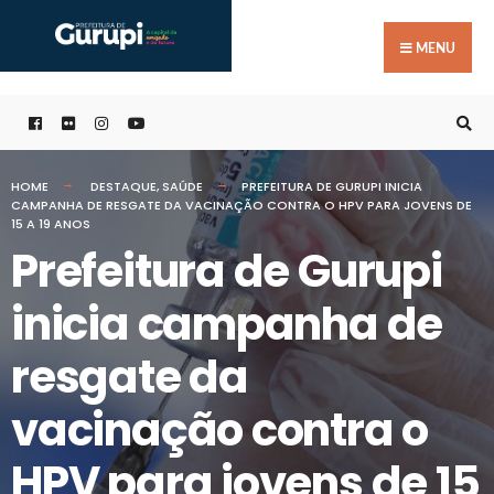
Buscar
Skip
por:
to
MENU
content
HOME
DESTAQUE
,
SAÚDE
PREFEITURA DE GURUPI INICIA
CAMPANHA DE RESGATE DA VACINAÇÃO CONTRA O HPV PARA JOVENS DE
15 A 19 ANOS
Prefeitura de Gurupi
inicia campanha de
resgate da
vacinação contra o
HPV para jovens de 15