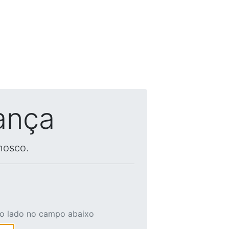
ança
nosco.
ao lado no campo abaixo