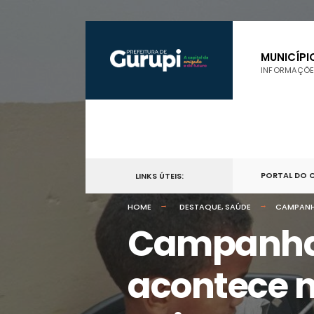
por:
Skip
to
MUNICÍPI
INFORMAÇÕE
content
PORTAL DO 
LINKS ÚTEIS:
HOME
DESTAQUE
,
SAÚDE
CAMPANHA
Campanha 
acontece n