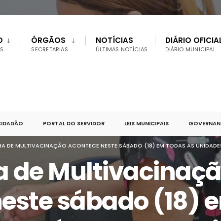
O
ÓRGÃOS
NOTÍCIAS
DIÁRIO OFICIA
S
SECRETARIAS
ÚLTIMAS NOTÍCIAS
DIÁRIO MUNICIPAL
CIDADÃO
PORTAL DO SERVIDOR
LEIS MUNICIPAIS
GOVERNANÇ
 DE MULTIVACINAÇÃO ACONTECE NESTE SÁBADO (18) EM TODAS AS UNIDADES
de Multivacinaç
este sábado (18) 