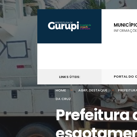
por:
Skip
to
MUNICÍPI
INFORMAÇÕE
content
PORTAL DO 
LINKS ÚTEIS:
HOME
AGRF
,
DESTAQUE
PREFEITUR
DA CRUZ
Prefeitura
esgotament