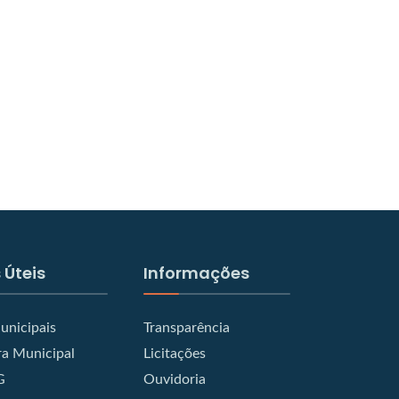
 Úteis
Informações
unicipais
Transparência
a Municipal
Licitações
G
Ouvidoria