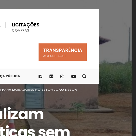
L
LICITAÇÕES
COMPRAS
TRANSPARÊNCIA
ACESSE AQUI
A PÚBLICA
STO PARA MORADORES NO SETOR JOÃO LISBOA
alizam
pticas sem