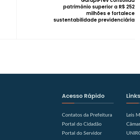
GurupiPrev consolida
patrimônio superior a R$ 252
milhões e fortalece
sustentabilidade previdenciária
Acesso Rápido
Links
Contatos da Prefeitura
Leis M
Portal do Cidadão
Câmar
Portal do Servidor
UNIR