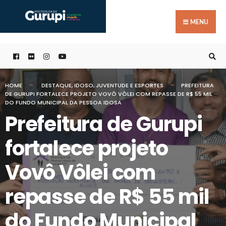
Buscar
Skip
por:
to
MENU
content
HOME
DESTAQUE
,
IDOSO
,
JUVENTUDE E ESPORTES
PREFEITURA
DE GURUPI FORTALECE PROJETO VOVÔ VÔLEI COM REPASSE DE R$ 55 MIL
DO FUNDO MUNICIPAL DA PESSOA IDOSA
Prefeitura de Gurupi
fortalece projeto
Vovô Vôlei com
repasse de R$ 55 mil
do Fundo Municipal