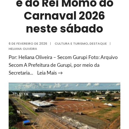
e do Rei Momo do
Carnaval 2026
neste sábado
6 DE FEVEREIRO DE 2026
|
CULTURA E TURISMO
,
DESTAQUE
|
HELIANA OLIVEIRA
Por: Heliana Oliveira – Secom Gurupi Foto: Arquivo
Secom A Prefeitura de Gurupi, por meio da
Prefeitura
Secretaria
...
Leia Mais →
de
Gurupi
realiza
escolha
da
Rainha
e