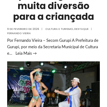
muita diversão
para a criançada
9 DE FEVEREIRO DE 2026
|
CULTURA E TURISMO
,
DESTAQUE
|
FERNANDO VIEIRA
Por Fernando Vieira – Secom Gurupi A Prefeitura de
Gurupi, por meio da Secretaria Municipal de Cultura
Carnaval
e
...
Leia Mais →
de
Gurupi
2026
terá
matinês
infantis
com
música,