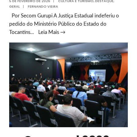
5 DE FEVEREIRO DE 2026
|
CULTURA E TURISMO
,
DESTAQUE
,
GERAL
|
FERNANDO VIEIRA
Por Secom Gurupi A Justiça Estadual indeferiu o
pedido do Ministério Público do Estado do
Decisão
Tocantins
...
Leia Mais →
judicial
favorável
à
Prefeitura
de
Gurupi
mantém
Carnaval
2026
e
reconhece
regularidade