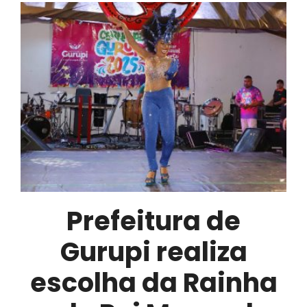
Rainha
e
Rei
Momo
e
dá
início
ao
clima
de
Carnaval
Prefeitura de
2026
Gurupi realiza
escolha da Rainha