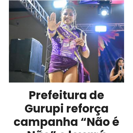
de
Bombeiros
realiza
vistoria
na
estrutura
do
Carnaval
de
Gurupi
2026
Prefeitura de
Gurupi reforça
campanha “Não é