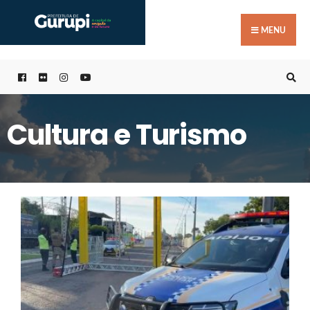
Buscar
Skip
por:
to
MENU
content
Cultura e Turismo