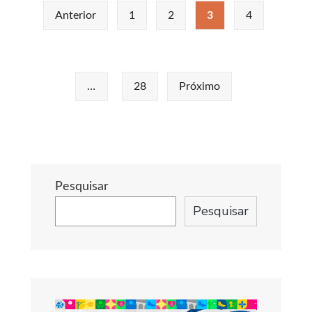
Navegação
Gurupi
Anterior
1
2
3
4
abre
por
inscrições
posts
para
oficinas
…
28
Próximo
artísticas
gratuitas
no
Centro
Cultural
Pesquisar
Mauro
Pesquisar
Cunha