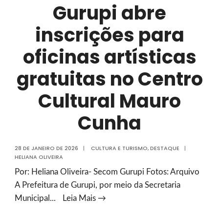
foco
Gurupi abre
na
inscrições para
experiência
do
oficinas artísticas
folião
gratuitas no Centro
Cultural Mauro
Cunha
28 DE JANEIRO DE 2026
|
CULTURA E TURISMO
,
DESTAQUE
|
HELIANA OLIVEIRA
Por: Heliana Oliveira- Secom Gurupi Fotos: Arquivo
A Prefeitura de Gurupi, por meio da Secretaria
Prefeitura
Municipal
...
Leia Mais →
de