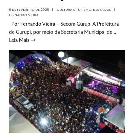
6 DE FEVEREIRO DE 2026
|
CULTURA E TURISMO
,
DESTAQUE
|
FERNANDO VIEIRA
Por Fernando Vieira – Secom Gurupi A Prefeitura
de Gurupi, por meio da Secretaria Municipal de
...
Prefeitura
Leia Mais →
intensifica
preparação
do
local
e
montagem
da
megaestrutura
do
Carnaval
de