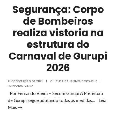
tropas
Segurança: Corpo
especializadas
e
de Bombeiros
videomonitoramento
realiza vistoria na
estrutura do
Carnaval de Gurupi
2026
13 DE FEVEREIRO DE 2026
|
CULTURA E TURISMO
,
DESTAQUE
|
FERNANDO VIEIRA
Por Fernando Vieira – Secom Gurupi A Prefeitura
de Gurupi segue adotando todas as medidas
...
Leia
Segurança:
Mais →
Corpo