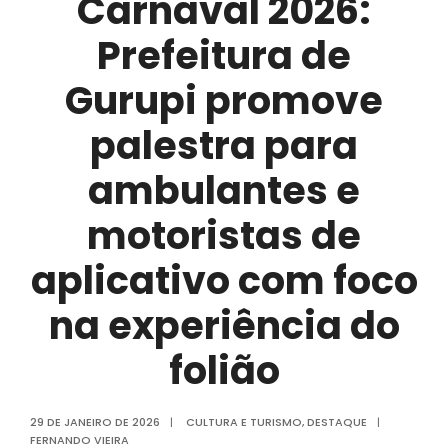
Carnaval 2026:
na
aplicação
Prefeitura de
dos
Gurupi promove
recursos
palestra para
ambulantes e
motoristas de
aplicativo com foco
na experiência do
folião
29 DE JANEIRO DE 2026
|
CULTURA E TURISMO
,
DESTAQUE
|
FERNANDO VIEIRA