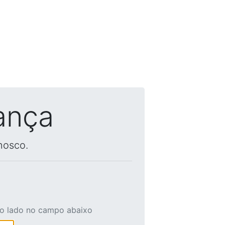
ança
nosco.
ao lado no campo abaixo