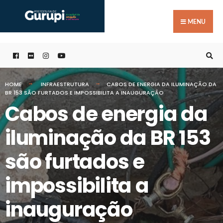
Buscar
Skip
por:
to
MENU
content
HOME
INFRAESTRUTURA
CABOS DE ENERGIA DA ILUMINAÇÃO DA
BR 153 SÃO FURTADOS E IMPOSSIBILITA A INAUGURAÇÃO
Cabos de energia da
iluminação da BR 153
são furtados e
impossibilita a
inauguração