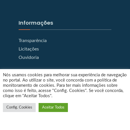
Informações
Transparência
Licitações
Ouvidoria
Nós usamos cookies para melhorar sua experiência de navegação
no portal. Ao utilizar o site, você concorda com a política de
Prefeitura de Gurupi
monitoramento de cookies. Para ter mais informações sobre
como isso é feito, acesse "Config. Cookies". Se você concorda,
clique em "Aceitar Todos".
Config. Cookies
Aceitar Todos
Copyright © SECRETARIA MUNICIPAL DE CIÊNCIA, TECNOLOGIA E
INOVAÇÃO
PREFEITURA DE GURUPI