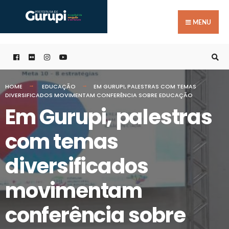
Buscar
Skip
por:
to
MENU
content
HOME
EDUCAÇÃO
EM GURUPI, PALESTRAS COM TEMAS
DIVERSIFICADOS MOVIMENTAM CONFERÊNCIA SOBRE EDUCAÇÃO
Em Gurupi, palestras
com temas
diversificados
movimentam
conferência sobre