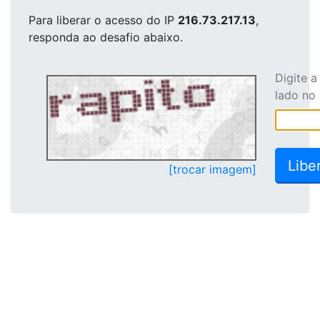
Para liberar o acesso
do IP
216.73.217.13
,
responda ao desafio abaixo.
Digite 
lado no
[trocar imagem]