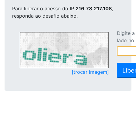
Para liberar o acesso
do IP
216.73.217.108
,
responda ao desafio abaixo.
Digite 
lado no
[trocar imagem]