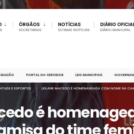
O
ÓRGÃOS
NOTÍCIAS
DIÁRIO OFICIA
S
SECRETARIAS
ÚLTIMAS NOTÍCIAS
DIÁRIO MUNICIPAL
CIDADÃO
PORTAL DO SERVIDOR
LEIS MUNICIPAIS
GOVERNANÇ
NTUDE E ESPORTES
LEILANE MACEDO É HOMENAGEADA COM NOME NA CAMIS
acedo é homenage
misa do time fem