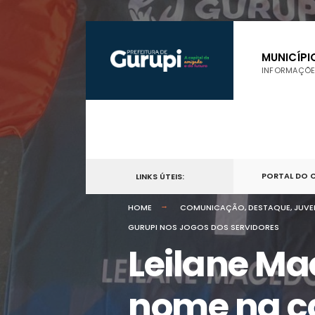
por:
Skip
to
MUNICÍPI
INFORMAÇÕE
content
PORTAL DO 
LINKS ÚTEIS:
HOME
COMUNICAÇÃO
,
DESTAQUE
,
JUVE
GURUPI NOS JOGOS DOS SERVIDORES
Leilane M
nome na ca