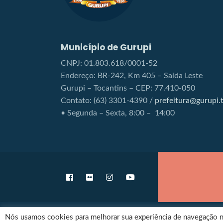
Município de Gurupi
CNPJ: 01.803.618/0001-52
Endereço: BR-242, Km 405 – Saída Leste
Gurupi – Tocantins – CEP: 77.410-050
Contato: (63) 3301-4390 /
prefeitura@gurupi.t
• Segunda – Sexta, 8:00 – 14:00
Nós usamos cookies para melhorar sua experiência de navegação no 