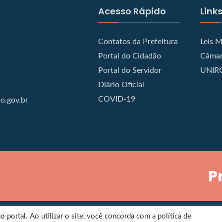
Acesso Rápido
Links
Contatos da Prefeitura
Leis M
Portal do Cidadão
Câmar
Portal do Servidor
UNIR
Diário Oficial
COVID-19
o.gov.br
P
portal. Ao utilizar o site, você concorda com a política de
Copyright © SECRETARIA MUNICIPAL DE CIÊNCIA, TECNOLOGIA E INOVAÇÃO