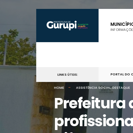
por:
Skip
to
MUNICÍPI
INFORMAÇÕE
content
PORTAL DO 
LINKS ÚTEIS:
HOME
ASSISTÊNCIA SOCIAL
,
DESTAQUE
Prefeitura
profission