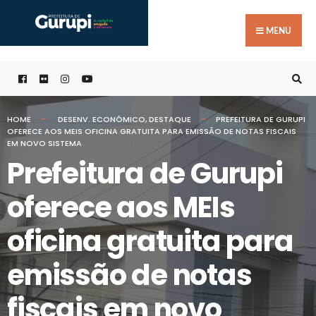
Buscar
Skip
por:
to
MENU
content
HOME
DESENV. ECONÔMICO
,
DESTAQUE
PREFEITURA DE GURUPI
OFERECE AOS MEIS OFICINA GRATUITA PARA EMISSÃO DE NOTAS FISCAIS
EM NOVO SISTEMA
Prefeitura de Gurupi
oferece aos MEIs
oficina gratuita para
emissão de notas
fiscais em novo