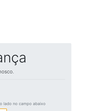
ança
nosco.
ao lado no campo abaixo