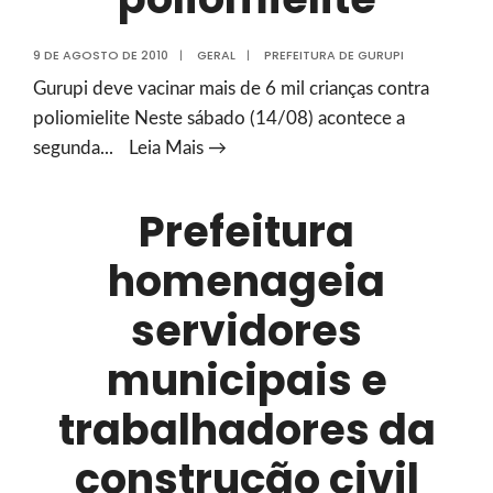
9 DE AGOSTO DE 2010
|
GERAL
|
PREFEITURA DE GURUPI
Gurupi deve vacinar mais de 6 mil crianças contra
poliomielite Neste sábado (14/08) acontece a
Gurupi
segunda
...
Leia Mais →
deve
vacinar
Prefeitura
mais
homenageia
de
6
servidores
mil
crianças
municipais e
contra
trabalhadores da
poliomielite
construção civil