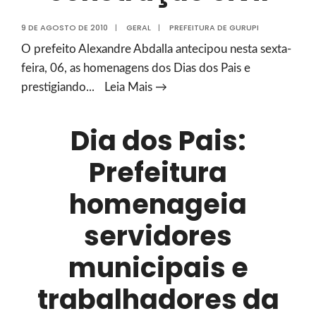
9 DE AGOSTO DE 2010
|
GERAL
|
PREFEITURA DE GURUPI
O prefeito Alexandre Abdalla antecipou nesta sexta-
feira, 06, as homenagens dos Dias dos Pais e
Prefeitura
prestigiando
...
Leia Mais →
homenageia
servidores
Dia dos Pais:
municipais
Prefeitura
e
trabalhadores
homenageia
da
construção
servidores
civil
municipais e
trabalhadores da