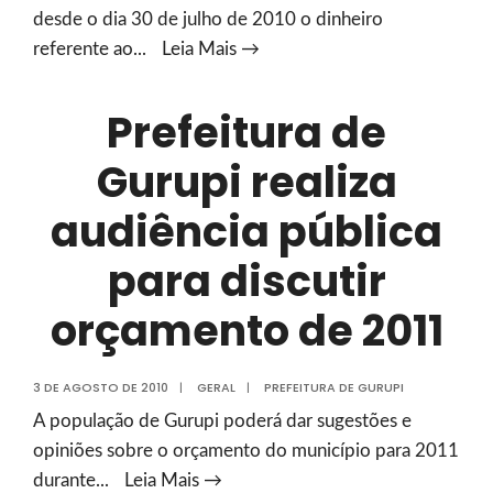
desde o dia 30 de julho de 2010 o dinheiro
PREFEITURA
referente ao
...
Leia Mais →
ESCLARECE
SOBRE
Prefeitura de
PAGAMENTO
Gurupi realiza
DE
SERVIDORES
audiência pública
para discutir
orçamento de 2011
3 DE AGOSTO DE 2010
|
GERAL
|
PREFEITURA DE GURUPI
A população de Gurupi poderá dar sugestões e
opiniões sobre o orçamento do município para 2011
Prefeitura
durante
...
Leia Mais →