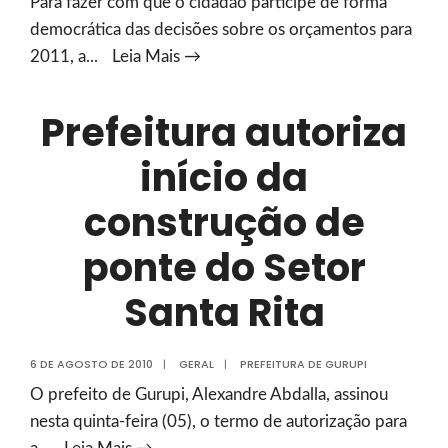
Para fazer com que o cidadão participe de forma
civil
democrática das decisões sobre os orçamentos para
Audiência
2011, a
...
Leia Mais →
pública
abre
Prefeitura autoriza
as
início da
discussões
para
construção de
o
Orçamento
ponte do Setor
de
Santa Rita
2011
6 DE AGOSTO DE 2010
|
GERAL
|
PREFEITURA DE GURUPI
O prefeito de Gurupi, Alexandre Abdalla, assinou
nesta quinta-feira (05), o termo de autorização para
Prefeitura