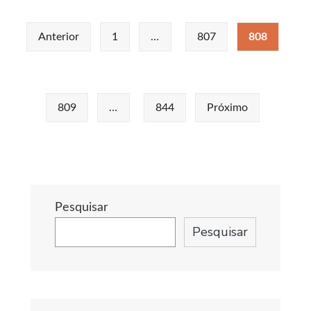
de
Navegação
Gurupi
Anterior
1
…
807
808
realiza
por
audiência
posts
pública
para
809
…
844
Próximo
discutir
orçamento
de
2011
Pesquisar
Pesquisar