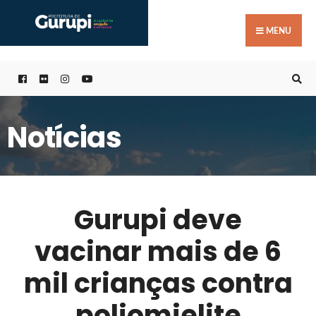
Buscar
Skip
por:
to
MENU
content
Notícias
Gurupi deve
vacinar mais de 6
mil crianças contra
poliomielite