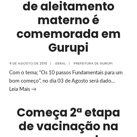
de aleitamento
de
Esporte
materno é
Lauriano
Júnior
comemorada em
Gurupi
4 DE AGOSTO DE 2010
|
GERAL
|
PREFEITURA DE GURUPI
Com o tema; “Os 10 passos Fundamentais para um
bom começo”, no dia 03 de Agosto será dado
...
Semana
Leia Mais →
mundial
de
Começa 2ª etapa
aleitamento
de vacinação na
materno
é