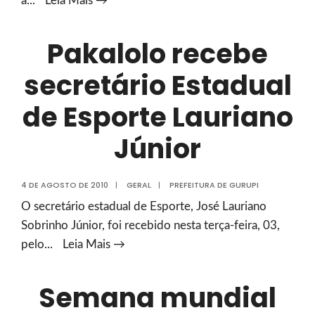
a
...
Leia Mais →
autoriza
início
Pakalolo recebe
da
secretário Estadual
construção
de
de Esporte Lauriano
ponte
do
Júnior
Setor
Santa
4 DE AGOSTO DE 2010
|
GERAL
|
PREFEITURA DE GURUPI
Rita
O secretário estadual de Esporte, José Lauriano
Sobrinho Júnior, foi recebido nesta terça-feira, 03,
Pakalolo
pelo
...
Leia Mais →
recebe
secretário
Semana mundial
Estadual