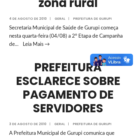
zona rural
comemorada
em
Gurupi
4 DE AGOSTO DE 2010
|
GERAL
|
PREFEITURA DE GURUPI
Secretaria Municipal de Saúde de Gurupi começa
nesta quarta-feira (04/08) a 2° Etapa de Campanha
Começa
de
...
Leia Mais →
2ª
etapa
PREFEITURA
de
ESCLARECE SOBRE
vacinação
na
PAGAMENTO DE
zona
rural
SERVIDORES
3 DE AGOSTO DE 2010
|
GERAL
|
PREFEITURA DE GURUPI
A Prefeitura Municipal de Gurupi comunica que