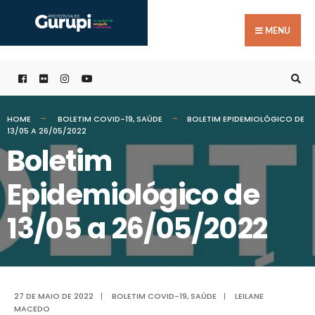
Buscar
Skip
por:
to
MENU
content
HOME
BOLETIM COVID-19
,
SAÚDE
BOLETIM EPIDEMIOLÓGICO DE
13/05 A 26/05/2022
Boletim
Epidemiológico de
13/05 a 26/05/2022
27 DE MAIO DE 2022
|
BOLETIM COVID-19
,
SAÚDE
|
LEILANE
MACEDO