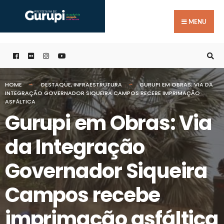
Buscar
Skip
por:
to
MENU
content
HOME
DESTAQUE
,
INFRAESTRUTURA
GURUPI EM OBRAS: VIA DA
INTEGRAÇÃO GOVERNADOR SIQUEIRA CAMPOS RECEBE IMPRIMAÇÃO
ASFÁLTICA
Gurupi em Obras: Via
da Integração
Governador Siqueira
Campos recebe
imprimação asfáltica