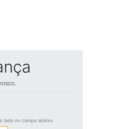
ança
nosco.
ao lado no campo abaixo