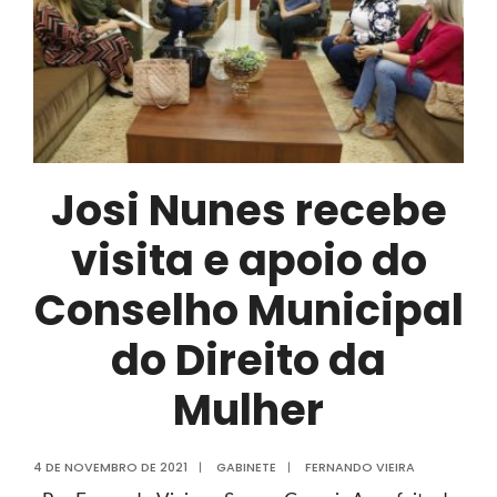
em
fórum
internacional
do
Brics
Josi Nunes recebe
visita e apoio do
Conselho Municipal
do Direito da
Mulher
4 DE NOVEMBRO DE 2021
|
GABINETE
|
FERNANDO VIEIRA