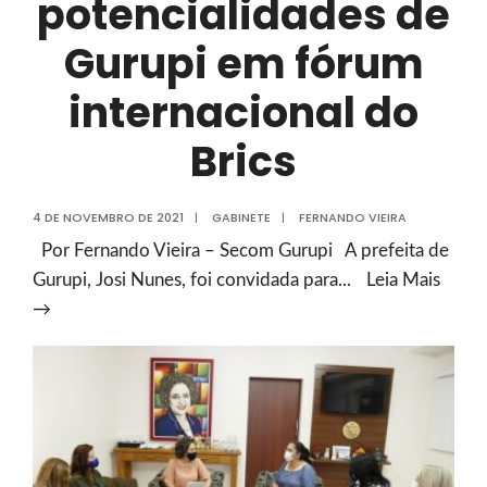
potencialidades de
Gurupi em fórum
internacional do
Brics
4 DE NOVEMBRO DE 2021
|
GABINETE
|
FERNANDO VIEIRA
Por Fernando Vieira – Secom Gurupi A prefeita de
Gurupi, Josi Nunes, foi convidada para
...
Leia Mais
Prefeita
→
Josi
Nunes
apresentará
potencialidades
de
Gurupi