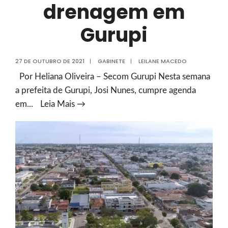
drenagem em
Gurupi
27 DE OUTUBRO DE 2021
|
GABINETE
|
LEILANE MACEDO
Por Heliana Oliveira – Secom Gurupi Nesta semana
a prefeita de Gurupi, Josi Nunes, cumpre agenda
Em
em
...
Leia Mais →
Brasília,
Josi
Nunes
pleiteia
emenda
de
bancada
para
obras