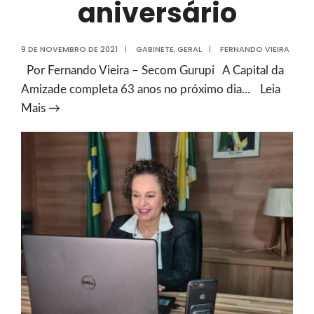
aniversário
9 DE NOVEMBRO DE 2021
|
GABINETE
,
GERAL
|
FERNANDO VIEIRA
Por Fernando Vieira – Secom Gurupi A Capital da
Amizade completa 63 anos no próximo dia
...
Leia
Gurupi
Mais →
63
anos:
Prefeitura
divulga
programação
de
aniversário