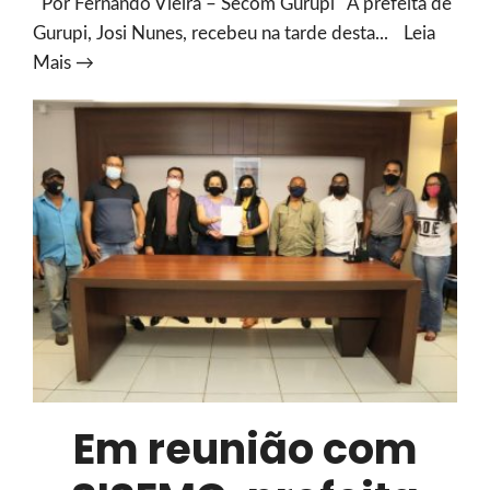
Por Fernando Vieira – Secom Gurupi A prefeita de
Gurupi, Josi Nunes, recebeu na tarde desta
...
Leia
Josi
Mais →
Nunes
recebe
visita
e
apoio
do
Conselho
Municipal
do
Direito
da
Mulher
Em reunião com