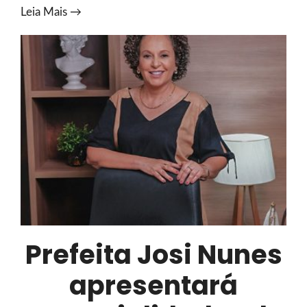
Em
Leia Mais →
Fórum
Internacional,
Prefeita
Josi
Nunes
destaca
potencial
de
Gurupi
para
receber
investimentos
Prefeita Josi Nunes
apresentará