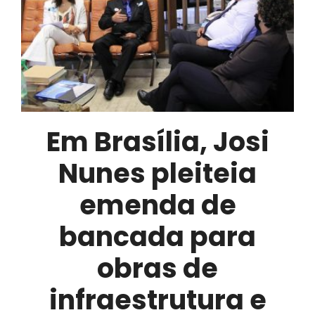
Nunes
garante
efetivação
do
PCCR
dos
servidores
Em Brasília, Josi
Nunes pleiteia
emenda de
bancada para
obras de
infraestrutura e