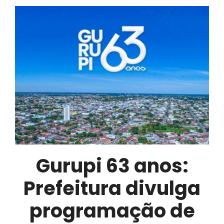
Josi
Nunes
recepciona
Deputada
Federal,
Professora
Dorinha
Gurupi 63 anos:
Prefeitura divulga
programação de