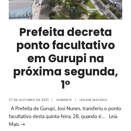
de
infraestrutura
e
Prefeita decreta
drenagem
em
ponto facultativo
Gurupi
em Gurupi na
próxima segunda,
1º
27 DE OUTUBRO DE 2021
|
GABINETE
|
LEILANE MACEDO
A Prefeita de Gurupi, Josi Nunes, transferiu o ponto
facultativo desta quinta-feira, 28, quando é
...
Leia
Prefeita
Mais →