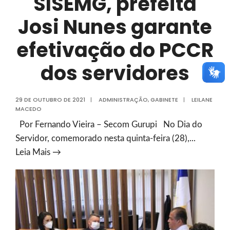
SISEMG, prefeita
Josi Nunes garante
efetivação do PCCR
dos servidores
29 DE OUTUBRO DE 2021
|
ADMINISTRAÇÃO
,
GABINETE
|
LEILANE
MACEDO
Por Fernando Vieira – Secom Gurupi No Dia do
Servidor, comemorado nesta quinta-feira (28),
...
Em
Leia Mais →
reunião
com
SISEMG,
prefeita
Josi